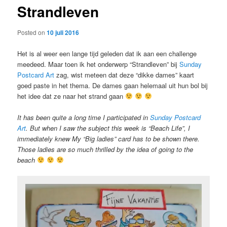
Strandleven
content
Posted on
10 juli 2016
Het is al weer een lange tijd geleden dat ik aan een challenge
meedeed. Maar toen ik het onderwerp “Strandleven” bij
Sunday
Postcard Art
zag, wist meteen dat deze “dikke dames” kaart
goed paste in het thema. De dames gaan helemaal uit hun bol bij
het idee dat ze naar het strand gaan
It has been quite a long time I participated in
Sunday Postcard
Art
. But when I saw the subject this week is “Beach Life”, I
immediately knew My “Big ladies” card has to be shown there.
Those ladies are so much thrilled by the idea of going to the
beach