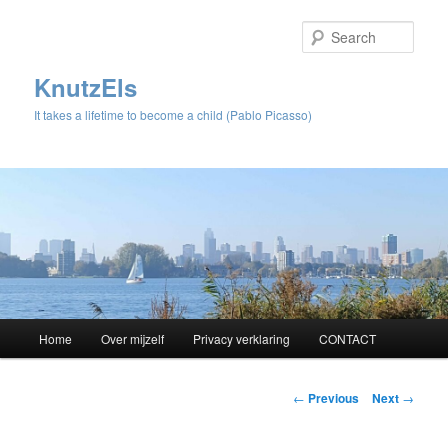
Sear
KnutzEls
It takes a lifetime to become a child (Pablo Picasso)
Main
Home
Over mijzelf
Privacy verklaring
CONTACT
Skip
menu
to
Post
←
Previous
Next
→
navigation
primary