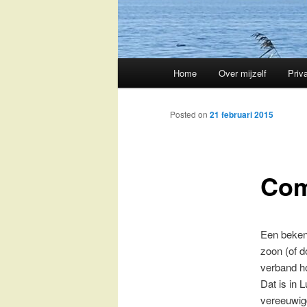
Main
Home
Over mijzelf
Priv
Skip
menu
to
Posted on
21 februari 2015
primary
Com
content
Een beken
zoon (of d
verband h
Dat is in 
vereeuwigd