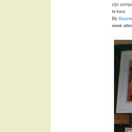
zijn compo
te keur.
Bij
Stuure
week allem