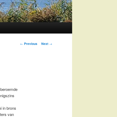
Post
←
Previous
Next
→
navigation
n beroemde
enigszins
i in brons
ters van