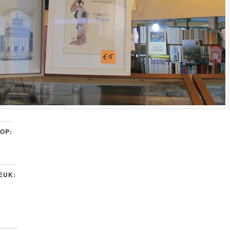
 OP:
LEUK: