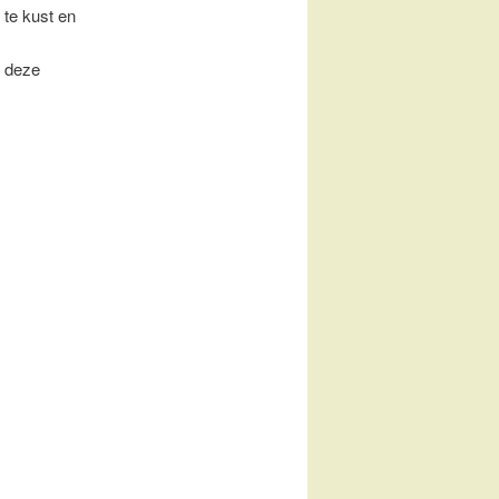
 te kust en
e deze