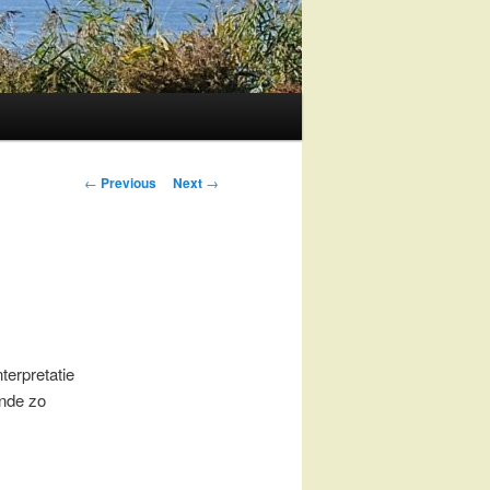
Post
←
Previous
Next
→
navigation
terpretatie
unde zo