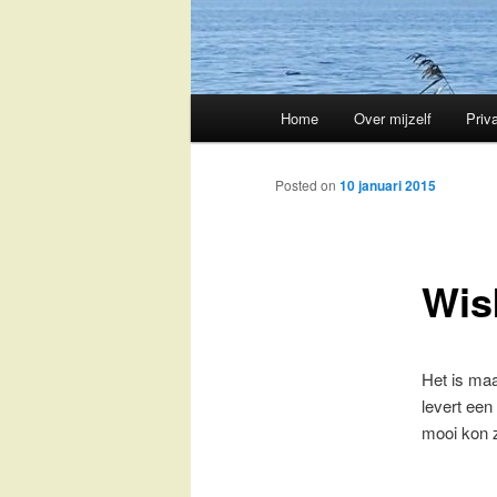
Main
Home
Over mijzelf
Priv
Skip
menu
to
Posted on
10 januari 2015
primary
Wis
content
Het is maa
levert een
mooi kon z