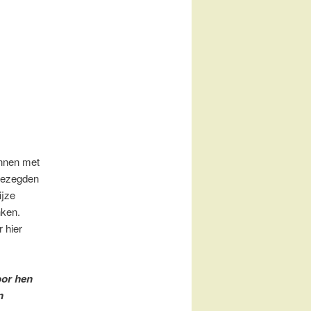
nnen met
gezegden
ijze
ken.
 hier
oor hen
n