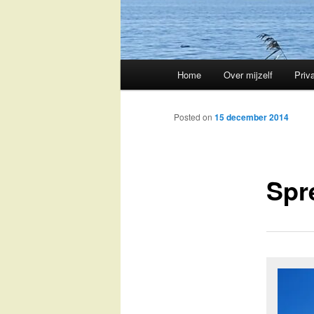
Main
Home
Over mijzelf
Priv
Skip
menu
to
Posted on
15 december 2014
primary
Spr
content