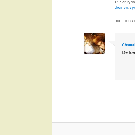
This entry w
dromen
,
sp
ONE THOUGHT
Chanta
De toe