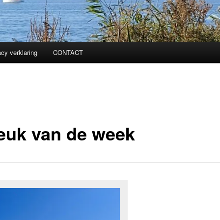
acy verklaring
CONTACT
euk van de week