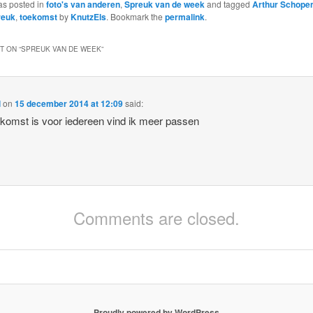
as posted in
foto's van anderen
,
Spreuk van de week
and tagged
Arthur Schope
reuk
,
toekomst
by
KnutzEls
. Bookmark the
permalink
.
 ON “
SPREUK VAN DE WEEK
”
l
on
15 december 2014 at 12:09
said:
komst is voor iedereen vind ik meer passen
Comments are closed.
Proudly powered by WordPress