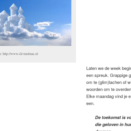
n: http://www.skvmelmac.nl
Laten we de week begi
een spreuk. Grappige 
om te (glim)lachen of w
woorden om te overden
Elke maandag vind je er
een.
De toekomst is v
die geloven in hu