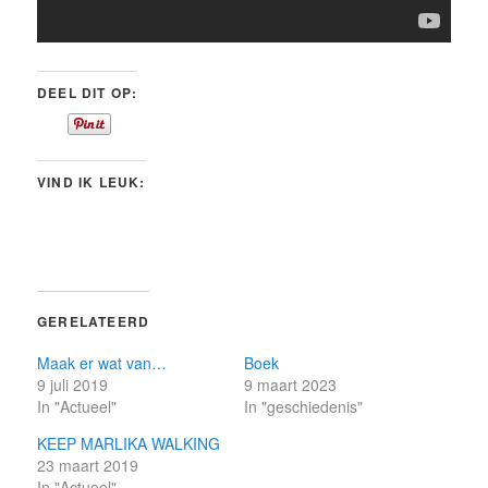
DEEL DIT OP:
VIND IK LEUK:
GERELATEERD
Maak er wat van…
Boek
9 juli 2019
9 maart 2023
In "Actueel"
In "geschiedenis"
KEEP MARLIKA WALKING
23 maart 2019
In "Actueel"