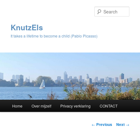
Sear
KnutzEls
It takes a lifetime to become a child (Pablo Picasso)
Main
Home
Over mijzelf
Privacy verklaring
CONTACT
Skip
menu
to
Post
←
Previous
Next
→
navigation
primary