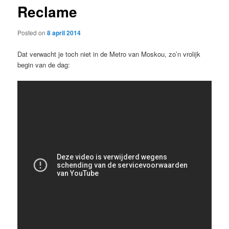
Reclame
content
Posted on
8 april 2014
Dat verwacht je toch niet in de Metro van Moskou, zo’n vrolijk
begin van de dag: