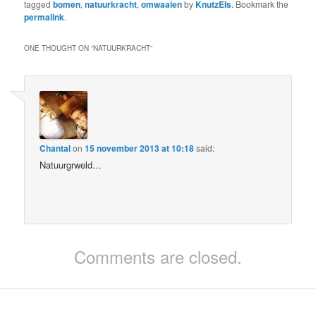
tagged
bomen
,
natuurkracht
,
omwaaien
by
KnutzEls
. Bookmark the
permalink
.
ONE THOUGHT ON “
NATUURKRACHT
”
Chantal
on
15 november 2013 at 10:18
said:
Natuurgrweld…
Comments are closed.