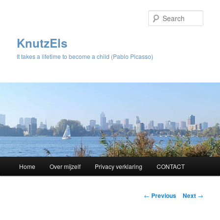
Sear
KnutzEls
It takes a lifetime to become a child (Pablo Picasso)
Main
Home
Over mijzelf
Privacy verklaring
CONTACT
Skip
menu
to
Post
←
Previous
Next
→
navigation
primary