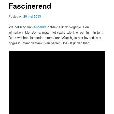
Fascinerend
content
Posted on
28 mei 2013
Via het blog van
Angenita
ontdekte ik dit vogeltje. Een
winterkoninkje. Soms, maar niet vaak, zie ik er een in mijn tuin.
Dit is wel heel bijzonder exemplaar. Want hij is niet levend, niet
opgezet, maar gemaakt van papier. Hoe? Kijk dan hier: