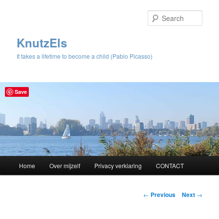
Sear
KnutzEls
It takes a lifetime to become a child (Pablo Picasso)
Save
Main
Home
Over mijzelf
Privacy verklaring
CONTACT
Skip
menu
to
Post
←
Previous
Next
→
navigation
primary