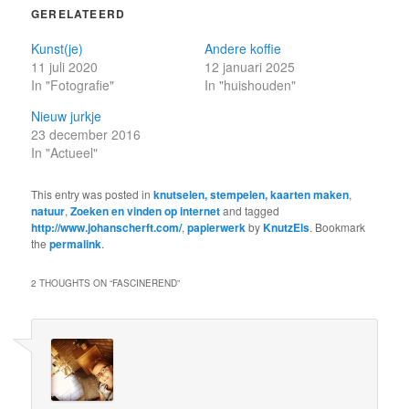
GERELATEERD
Kunst(je)
Andere koffie
11 juli 2020
12 januari 2025
In "Fotografie"
In "huishouden"
Nieuw jurkje
23 december 2016
In "Actueel"
This entry was posted in
knutselen, stempelen, kaarten maken
,
natuur
,
Zoeken en vinden op internet
and tagged
http://www.johanscherft.com/
,
papierwerk
by
KnutzEls
. Bookmark
the
permalink
.
2 THOUGHTS ON “
FASCINEREND
”