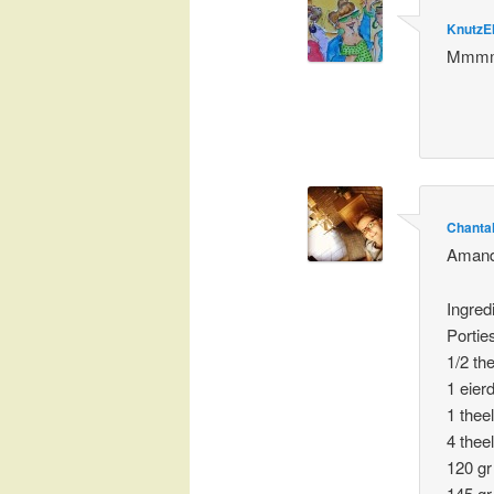
KnutzE
Mmmm…
Chanta
Amande
Ingred
Portie
1/2 th
1 eier
1 thee
4 thee
120 gr
145 gr