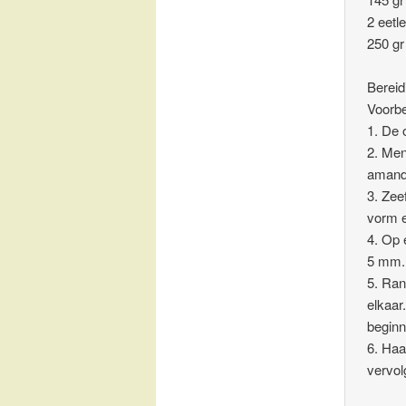
2 eetl
250 gr
Bereid
Voorbe
1. De
2. Men
amande
3. Zee
vorm e
4. Op 
5 mm. 
5. Ran
elkaar
beginn
6. Haa
vervol