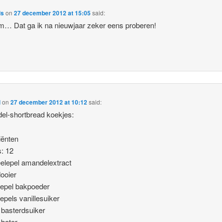
ls
on
27 december 2012 at 15:05
said:
 Dat ga ik na nieuwjaar zeker eens proberen!
l
on
27 december 2012 at 10:12
said:
l-shortbread koekjes:
iënten
s: 12
eelepel amandelextract
dooier
lepel bakpoeder
lepels vanillesuiker
 basterdsuiker
 boter