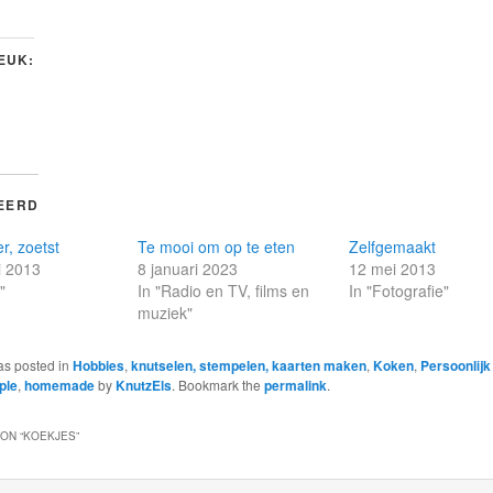
LEUK:
EERD
r, zoetst
Te mooi om op te eten
Zelfgemaakt
i 2013
8 januari 2023
12 mei 2013
"
In "Radio en TV, films en
In "Fotografie"
muziek"
as posted in
Hobbies
,
knutselen, stempelen, kaarten maken
,
Koken
,
Persoonlijk
ple
,
homemade
by
KnutzEls
. Bookmark the
permalink
.
ON “
KOEKJES
”