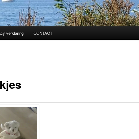
acy verklaring
CONTACT
kjes