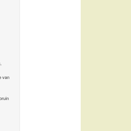
,
te van
bruin