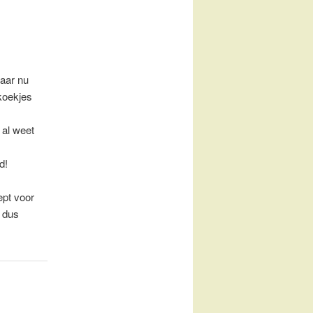
Maar nu
koekjes
 al weet
d!
pt voor
t dus