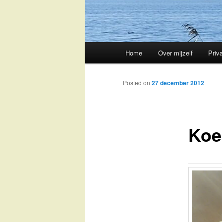
Main
Home
Over mijzelf
Priv
Skip
menu
to
Posted on
27 december 2012
primary
Koe
content