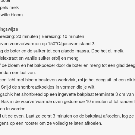
epels melk
 witte bloem
ingswijze
reiding: 20 minuten | Bereiding: 10 minuten
 oven voorverwarmen op 150°C/gasoven stand 2.
g de boter en de suiker tot een gladde massa. Doe het ei, melk,
lextract en vanille suiker erbij en meng.
f de bloem en het bakpoeder door de boter en meng tot een glad deeg
r dan een bal van.
een licht met bloem bestoven werkvlak, rol je het deeg uit tot een dik
Snijd de shortbreadkoekjes in vormen die je wilt.
gschik het shortbread op een ingevette bakplaat tenminste 3 cm van
. Bak in de voorverwarmde oven gedurende 10 minuten of tot randen 
en te worden.
l uit de oven. Laat ze eerst 3 minuten op de bakplaat afkoelen, leg ze
gens op een rooster om ze volledig te laten afkoelen.