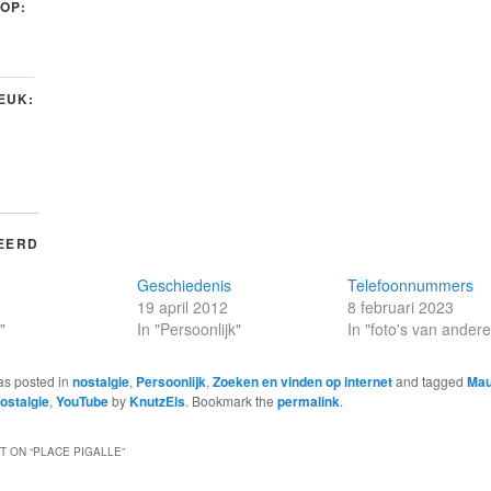
 OP:
LEUK:
EERD
Geschiedenis
Telefoonnummers
19 april 2012
8 februari 2023
"
In "Persoonlijk"
In "foto's van ander
as posted in
nostalgie
,
Persoonlijk
,
Zoeken en vinden op internet
and tagged
Mau
ostalgie
,
YouTube
by
KnutzEls
. Bookmark the
permalink
.
 ON “
PLACE PIGALLE
”