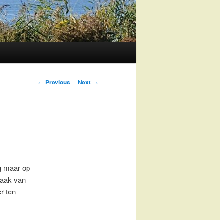
Post
←
Previous
Next
→
navigation
og maar op
vaak van
r ten