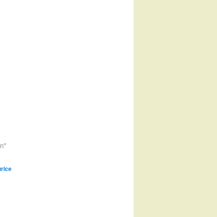
en"
rice