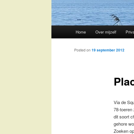
Main
Home
Over mijzelf
Priv
Skip
menu
to
Posted on
19 september 2012
primary
Plac
content
Via de Squ
78-toeren 
dit soort 
gehore wo
Zoeken op