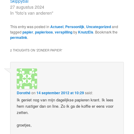
Skippybal
27 augustus 2024
In "foto's van anderen"
This entry was posted in
Actueel
,
Persoonlijk
,
Uncategorized
and
tagged
papier
,
papierloos
,
verspilling
by
KnutzEls
. Bookmark the
permalink
.
2 THOUGHTS ON “
ZONDER PAPIER
”
Dorothé
on
14 september 2012 at 10:29
said:
Ik geniet nog van mijn dagelijkse papieren krant. Ik lees
hem rustiger dan on line. Zo ik ga de koffie er eens voor
zetten.
groetjes,