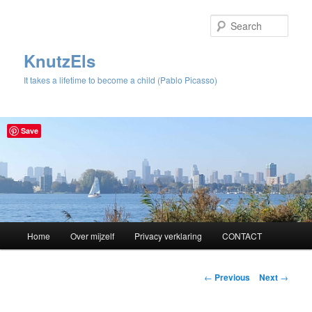
Sear
KnutzEls
It takes a lifetime to become a child (Pablo Picasso)
Save
Main
Home
Over mijzelf
Privacy verklaring
CONTACT
Skip
menu
to
Post
←
Previous
Next
→
navigation
primary