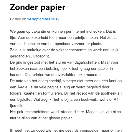
Zonder papier
content
Posted on
14 september 2012
We gaan op vakantie en kunnen per internet inchecken. Dat is
fijn. Voor de zekerheid toch maar een printje maken. Net zo als
van het lijnenplan van het openbaar vervoer ter plaatse.
Zo’n leuk artikeltje over de vakantiebestemming wordt natuurlijk
gescand en.. uitgeprint.
De giro is gestopt met het sturen van dagafschriften. Maar voor
het zoeken naar een betaling heb ik toch graag een papier in
handen. Dus printen we de overzichten elke maand uit.
De nota van het energiebedrijf, vroeger niet meer dan één kant op
een A4-tje, is nu vele pagina’s lang en wordt begeleid door
folders, kaarten en formulieren. Bij het recept van de apotheek zit
een bijsluiter. Wat zeg ik. het is bijna een boekwerk, wel vier A4-
tjes dik.
Het pak reclamefolders wordt steeds dikker. Magazines zijn bijna
niet te tillen van al het glossy papier.
Ik weet niet zo goed wie het me destijds voorspelde, maar binnen