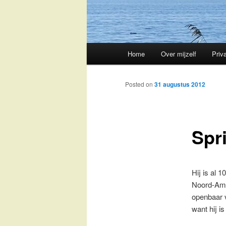
Main
Home
Over mijzelf
Priv
Skip
menu
to
Posted on
31 augustus 2012
primary
Spr
content
Hij is al 
Noord-Amer
openbaar 
want hij i