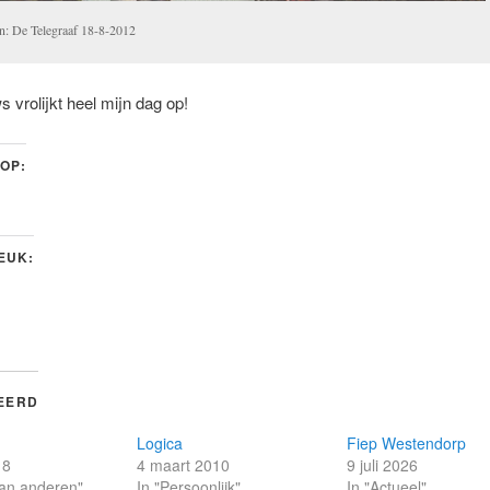
n: De Telegraaf 18-8-2012
s vrolijkt heel mijn dag op!
 OP:
LEUK:
EERD
Logica
Fiep Westendorp
18
4 maart 2010
9 juli 2026
 van anderen"
In "Persoonlijk"
In "Actueel"