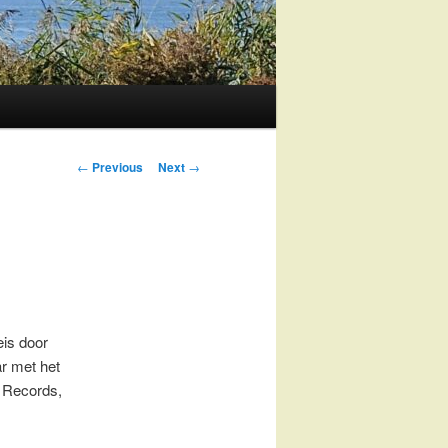
Post
←
Previous
Next
→
navigation
eis door
r met het
 Records,