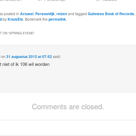
as posted in
Actueel
,
Persoonlijk
,
reizen
and tagged
Guinness Book of Records
,
d
by
KnutzEls
. Bookmark the
permalink
.
 ON “
SPRINGLEVEND
”
l
on
31 augustus 2012 at 07:52
said:
t niet of ik 106 wil worden
Comments are closed.