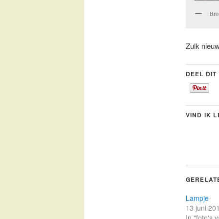
Bro
Zulk nieuw
DEEL DIT
VIND IK 
GERELAT
Lampje
13 juni 20
In "foto's