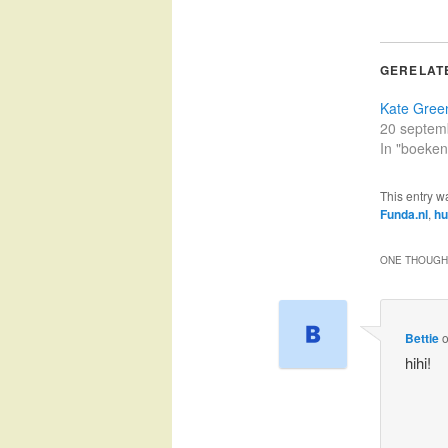
GERELAT
Kate Gre
20 septem
In "boeken
This entry w
Funda.nl
,
hu
ONE THOUGHT
Bettie
hihi!