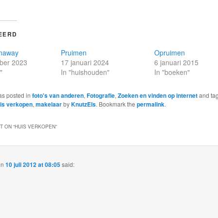
EERD
enaway
Pruimen
Opruimen
ber 2023
17 januari 2024
6 januari 2015
"
In "huishouden"
In "boeken"
as posted in
foto's van anderen
,
Fotografie
,
Zoeken en vinden op internet
and ta
is verkopen
,
makelaar
by
KnutzEls
. Bookmark the
permalink
.
 ON “
HUIS VERKOPEN
”
on
10 juli 2012 at 08:05
said: