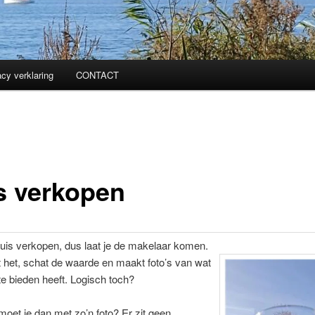
acy verklaring
CONTACT
s verkopen
 huis verkopen, dus laat je de makelaar komen.
t het, schat de waarde en maakt foto’s van wat
te bieden heeft. Logisch toch?
oet je dan met zo’n foto? Er zit geen