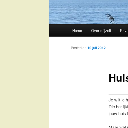
Main
Home
Over mijzelf
Priv
Skip
menu
to
Posted on
10 juli 2012
primary
Hui
content
Je wilt je
Die bekijk
jouw huis 
Maar wat m