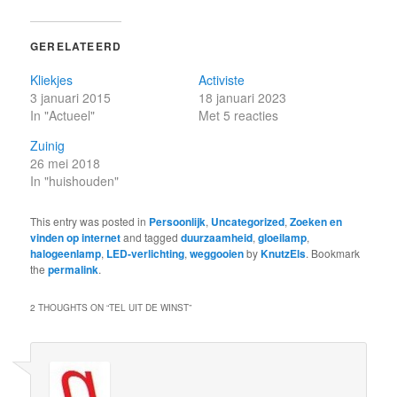
GERELATEERD
Kliekjes
Activiste
3 januari 2015
18 januari 2023
In "Actueel"
Met 5 reacties
Zuinig
26 mei 2018
In "huishouden"
This entry was posted in
Persoonlijk
,
Uncategorized
,
Zoeken en
vinden op internet
and tagged
duurzaamheid
,
gloeilamp
,
halogeenlamp
,
LED-verlichting
,
weggooien
by
KnutzEls
. Bookmark
the
permalink
.
2 THOUGHTS ON “
TEL UIT DE WINST
”