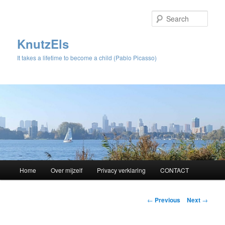
Sear
KnutzEls
It takes a lifetime to become a child (Pablo Picasso)
Main
Home
Over mijzelf
Privacy verklaring
CONTACT
Skip
menu
to
Post
←
Previous
Next
→
navigation
primary