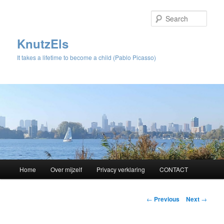
Sear
KnutzEls
It takes a lifetime to become a child (Pablo Picasso)
Main
Home
Over mijzelf
Privacy verklaring
CONTACT
Skip
menu
to
Post
←
Previous
Next
→
navigation
primary