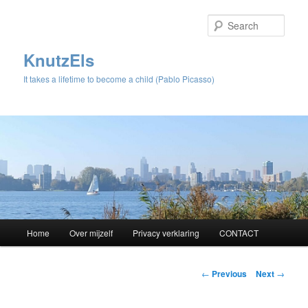
Sear
KnutzEls
It takes a lifetime to become a child (Pablo Picasso)
Main
Home
Over mijzelf
Privacy verklaring
CONTACT
Skip
menu
to
Post
←
Previous
Next
→
navigation
primary