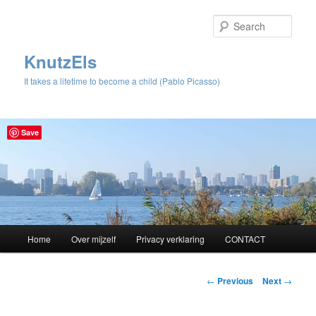
Sear
KnutzEls
It takes a lifetime to become a child (Pablo Picasso)
Save
Main
Home
Over mijzelf
Privacy verklaring
CONTACT
Skip
menu
to
Post
←
Previous
Next
→
navigation
primary