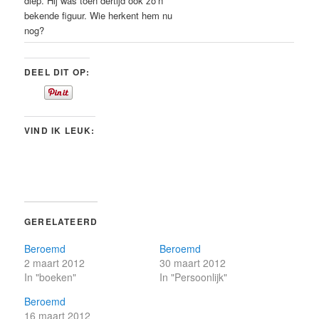
diep. Hij was toen dertijd ook zo’n
bekende figuur. Wie herkent hem nu
nog?
DEEL DIT OP:
VIND IK LEUK:
GERELATEERD
Beroemd
Beroemd
2 maart 2012
30 maart 2012
In "boeken"
In "Persoonlijk"
Beroemd
16 maart 2012