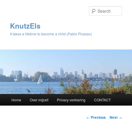
Sear
KnutzEls
It takes a lifetime to become a child (Pablo Picasso)
Main
Home
Over mijzelf
Privacy verklaring
CONTACT
Skip
menu
to
Post
←
Previous
Next
→
navigation
primary