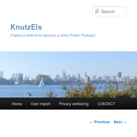
Sear
KnutzEls
It takes a lifetime to become a child (Pablo Picasso)
Main
Home
Over mijzelf
Privacy verklaring
CONTACT
Skip
menu
to
Post
←
Previous
Next
→
navigation
primary