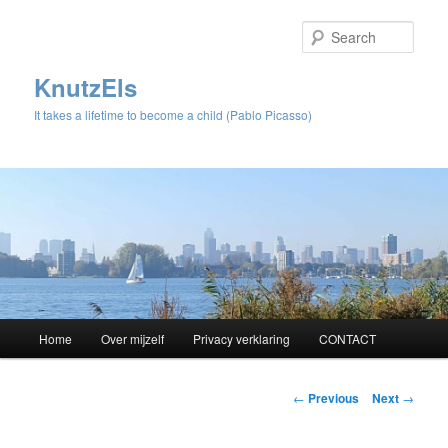
Sear
KnutzEls
It takes a lifetime to become a child (Pablo Picasso)
Main
Home
Over mijzelf
Privacy verklaring
CONTACT
Skip
menu
to
Post
←
Previous
Next
→
navigation
primary