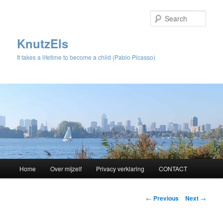
Sear
KnutzEls
It takes a lifetime to become a child (Pablo Picasso)
Main
Home
Over mijzelf
Privacy verklaring
CONTACT
Skip
menu
to
Post
←
Previous
Next
→
navigation
primary