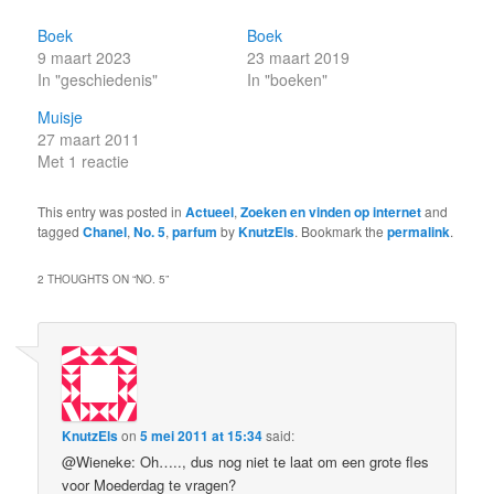
Boek
Boek
9 maart 2023
23 maart 2019
In "geschiedenis"
In "boeken"
Muisje
27 maart 2011
Met 1 reactie
This entry was posted in
Actueel
,
Zoeken en vinden op internet
and
tagged
Chanel
,
No. 5
,
parfum
by
KnutzEls
. Bookmark the
permalink
.
2 THOUGHTS ON “
NO. 5
”
KnutzEls
on
5 mei 2011 at 15:34
said:
@Wieneke: Oh….., dus nog niet te laat om een grote fles
voor Moederdag te vragen?