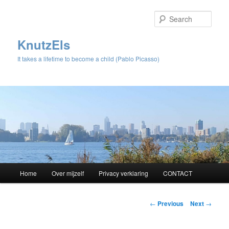
Sear
KnutzEls
It takes a lifetime to become a child (Pablo Picasso)
Main
Home
Over mijzelf
Privacy verklaring
CONTACT
Skip
menu
to
Post
←
Previous
Next
→
navigation
primary