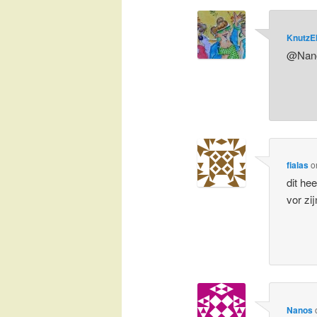
KnutzE
@Nanos
fialas
o
dit he
vor zi
Nanos