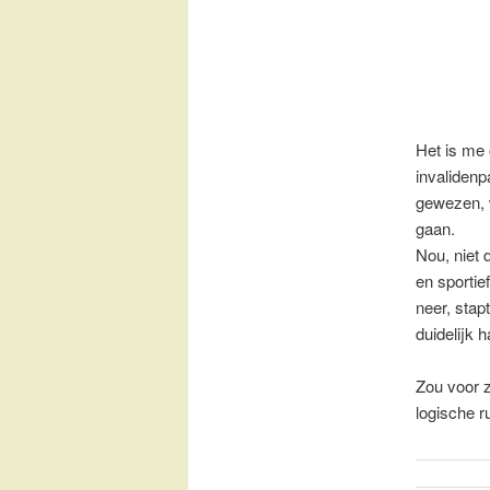
Het is me
invalidenp
gewezen, w
gaan.
Nou, niet 
en sportie
neer, stap
duidelijk ha
Zou voor z
logische r