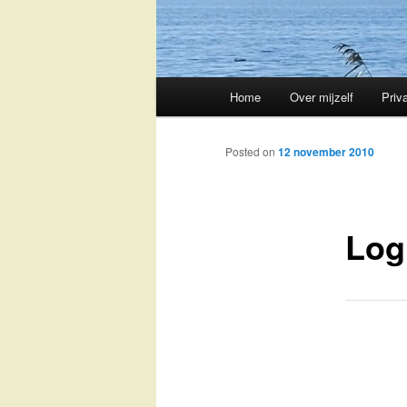
Main
Home
Over mijzelf
Priv
Skip
menu
to
Posted on
12 november 2010
primary
Log
content