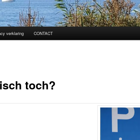
acy verklaring
CONTACT
isch toch?