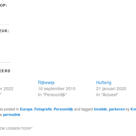
 OP:
LEUK:
EERD
Rijbewijs
Hufterig
r 2022
16 september 2010
21 januari 2020
"
In "Persoonlijk"
In "Actueel"
as posted in
Europa
,
Fotografie
,
Persoonlijk
and tagged
invalide
,
parkeren
by
Kn
he
permalink
.
ON “
LOGISCH TOCH?
”