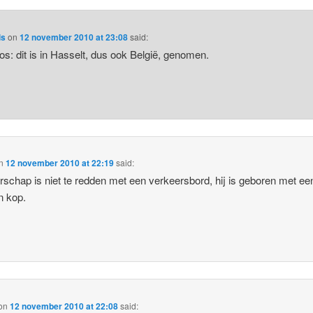
ls
on
12 november 2010 at 23:08
said:
: dit is in Hasselt, dus ook België, genomen.
n
12 november 2010 at 22:19
said:
erschap is niet te redden met een verkeersbord, hij is geboren met ee
jn kop.
on
12 november 2010 at 22:08
said: