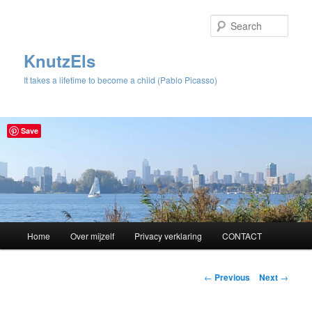
Sear
KnutzEls
It takes a lifetime to become a child (Pablo Picasso)
Save
Main
Home
Over mijzelf
Privacy verklaring
CONTACT
Skip
menu
to
Post
←
Previous
Next
→
navigation
primary