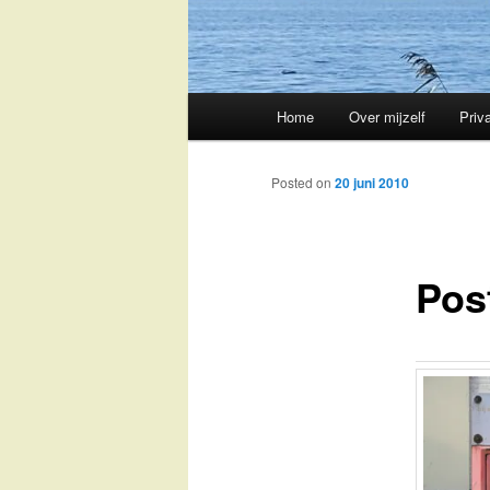
Main
Home
Over mijzelf
Priv
Skip
menu
to
Posted on
20 juni 2010
primary
Pos
content