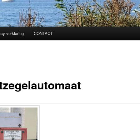
acy verklaring
CONTACT
tzegelautomaat