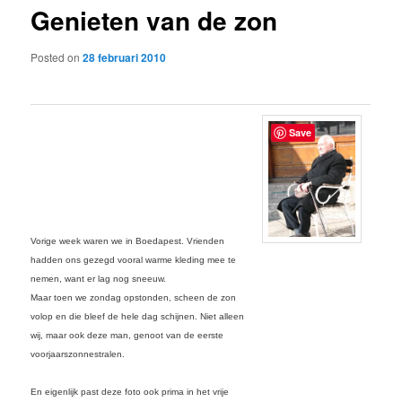
Genieten van de zon
content
Posted on
28 februari 2010
Save
Vorige week waren we in Boedapest. Vrienden
hadden ons gezegd vooral warme kleding mee te
nemen, want er lag nog sneeuw.
Maar toen we zondag opstonden, scheen de zon
volop en die bleef de hele dag schijnen. Niet alleen
wij, maar ook deze man, genoot van de eerste
voorjaarszonnestralen.
En eigenlijk past deze foto ook prima in het vrije