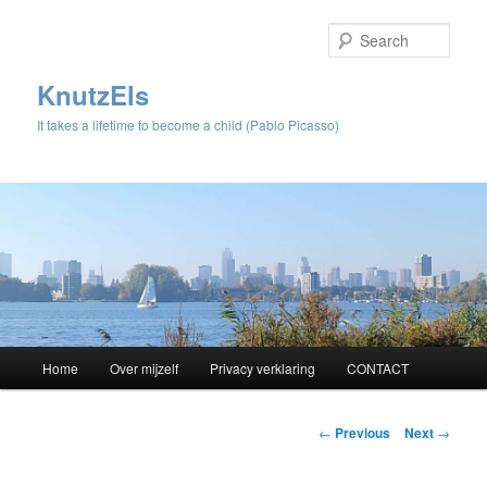
Sear
KnutzEls
It takes a lifetime to become a child (Pablo Picasso)
Main
Home
Over mijzelf
Privacy verklaring
CONTACT
Skip
menu
to
Post
←
Previous
Next
→
navigation
primary