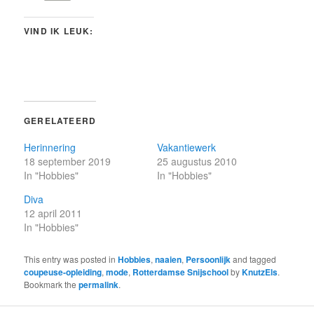
VIND IK LEUK:
GERELATEERD
Herinnering
Vakantiewerk
18 september 2019
25 augustus 2010
In "Hobbies"
In "Hobbies"
Diva
12 april 2011
In "Hobbies"
This entry was posted in
Hobbies
,
naaien
,
Persoonlijk
and tagged
coupeuse-opleiding
,
mode
,
Rotterdamse Snijschool
by
KnutzEls
.
Bookmark the
permalink
.