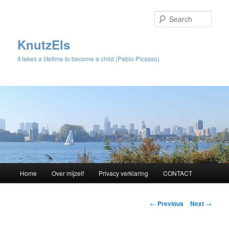
Sear
KnutzEls
It takes a lifetime to become a child (Pablo Picasso)
Main
Home
Over mijzelf
Privacy verklaring
CONTACT
Skip
menu
to
Post
←
Previous
Next
→
navigation
primary