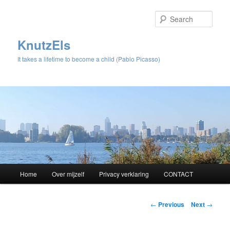
Sear
KnutzEls
It takes a lifetime to become a child (Pablo Picasso)
Main
Home
Over mijzelf
Privacy verklaring
CONTACT
Skip
menu
to
Post
←
Previous
Next
→
navigation
primary