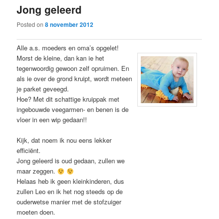
Jong geleerd
content
content
Posted on
8 november 2012
Alle a.s. moeders en oma’s opgelet!
Morst de kleine, dan kan ie het
tegenwoordig gewoon zelf opruimen. En
als ie over de grond kruipt, wordt meteen
je parket geveegd.
Hoe? Met dit schattige kruippak met
ingebouwde veegarmen- en benen is de
vloer in een wip gedaan!!
Kijk, dat noem ik nou eens lekker
efficiënt.
Jong geleerd is oud gedaan, zullen we
maar zeggen.
Helaas heb ik geen kleinkinderen, dus
zullen Leo en ik het nog steeds op de
ouderwetse manier met de stofzuiger
moeten doen.