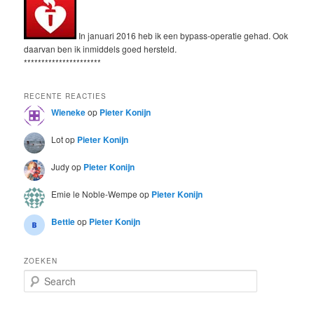
In januari 2016 heb ik een bypass-operatie gehad. Ook
daarvan ben ik inmiddels goed hersteld.
**********************
RECENTE REACTIES
Wieneke
op
Pieter Konijn
Lot
op
Pieter Konijn
Judy
op
Pieter Konijn
Emie le Noble-Wempe
op
Pieter Konijn
Bettie
op
Pieter Konijn
ZOEKEN
S
e
a