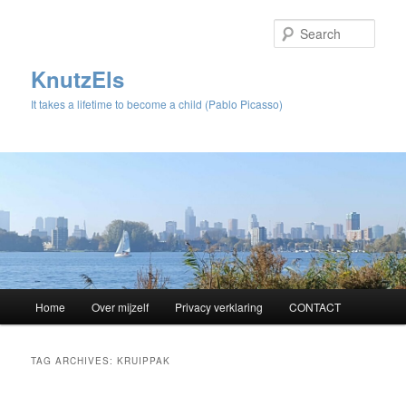
Sear
KnutzEls
It takes a lifetime to become a child (Pablo Picasso)
Main
Home
Over mijzelf
Privacy verklaring
CONTACT
Skip
Skip
menu
to
to
TAG ARCHIVES:
KRUIPPAK
primary
secondary