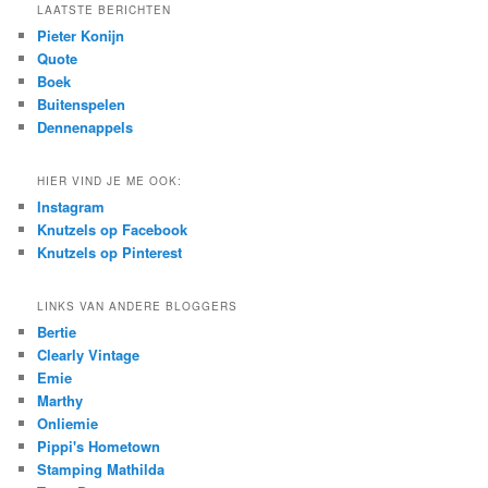
r
LAATSTE BERICHTEN
c
Pieter Konijn
h
Quote
Boek
Buitenspelen
Dennenappels
HIER VIND JE ME OOK:
Instagram
Knutzels op Facebook
Knutzels op Pinterest
LINKS VAN ANDERE BLOGGERS
Bertie
Clearly Vintage
Emie
Marthy
Onliemie
Pippi's Hometown
Stamping Mathilda