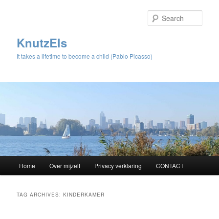
Sear
KnutzEls
It takes a lifetime to become a child (Pablo Picasso)
Main
Home
Over mijzelf
Privacy verklaring
CONTACT
Skip
Skip
menu
to
to
TAG ARCHIVES:
KINDERKAMER
primary
secondary