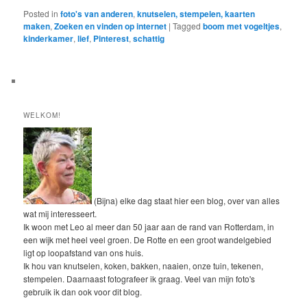
Posted in
foto's van anderen
,
knutselen, stempelen, kaarten
maken
,
Zoeken en vinden op internet
|
Tagged
boom met vogeltjes
,
kinderkamer
,
lief
,
Pinterest
,
schattig
WELKOM!
(Bijna) elke dag staat hier een blog, over van alles
wat mij interesseert.
Ik woon met Leo al meer dan 50 jaar aan de rand van Rotterdam, in
een wijk met heel veel groen. De Rotte en een groot wandelgebied
ligt op loopafstand van ons huis.
Ik hou van knutselen, koken, bakken, naaien, onze tuin, tekenen,
stempelen. Daarnaast fotografeer ik graag. Veel van mijn foto's
gebruik ik dan ook voor dit blog.