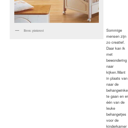
Sommige
Bron: pinterest
mensen zijn
zo creatief.
Daar kan ik
met
bewondering
naar
kijken.Want
in plaats van
naar de
behangwinke
te gaan en e
één van de
leuke
behangetjes
voor de
kinderkamer