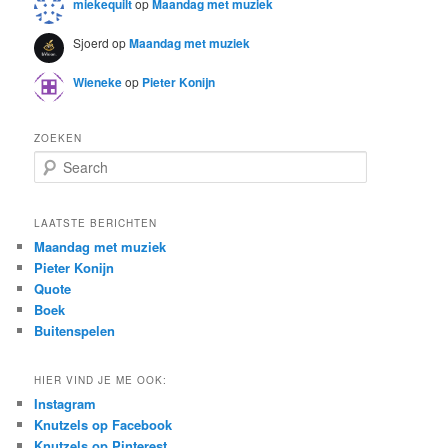
miekequilt
op
Maandag met muziek
Sjoerd
op
Maandag met muziek
Wieneke
op
Pieter Konijn
ZOEKEN
S
e
a
r
LAATSTE BERICHTEN
c
Maandag met muziek
h
Pieter Konijn
Quote
Boek
Buitenspelen
HIER VIND JE ME OOK:
Instagram
Knutzels op Facebook
Knutzels op Pinterest