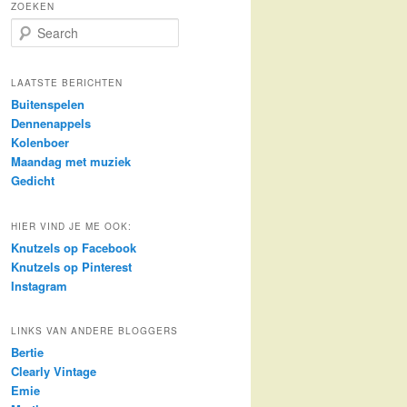
ZOEKEN
S
e
a
r
LAATSTE BERICHTEN
c
Buitenspelen
h
Dennenappels
Kolenboer
Maandag met muziek
Gedicht
HIER VIND JE ME OOK:
Knutzels op Facebook
Knutzels op Pinterest
Instagram
LINKS VAN ANDERE BLOGGERS
Bertie
Clearly Vintage
Emie