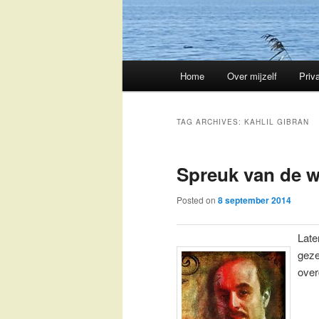
Main
Home
Over mijzelf
Priv
Skip
Skip
menu
to
to
TAG ARCHIVES:
KAHLIL GIBRAN
primary
secondary
Spreuk van de 
content
content
Posted on
8 september 2014
Late
geze
over