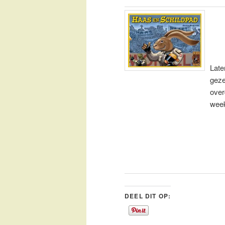
Late
geze
over
week
DEEL DIT OP: