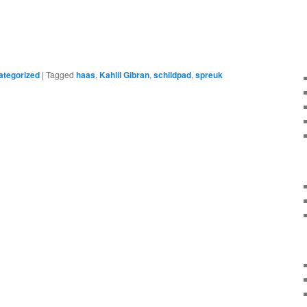
ategorized
|
Tagged
haas
,
Kahlil Gibran
,
schildpad
,
spreuk