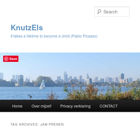
Sear
KnutzEls
It takes a lifetime to become a child (Pablo Picasso)
Save
Main
Home
Over mijzelf
Privacy verklaring
CONTACT
Skip
Skip
menu
to
to
TAG ARCHIVES:
JAM PRENEN
primary
secondary