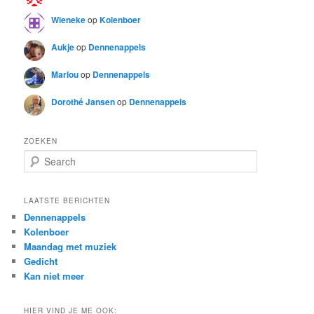
Wieneke
op
Kolenboer
Aukje
op
Dennenappels
Marlou
op
Dennenappels
Dorothé Jansen
op
Dennenappels
ZOEKEN
S
e
a
r
LAATSTE BERICHTEN
c
Dennenappels
h
Kolenboer
Maandag met muziek
Gedicht
Kan niet meer
HIER VIND JE ME OOK: