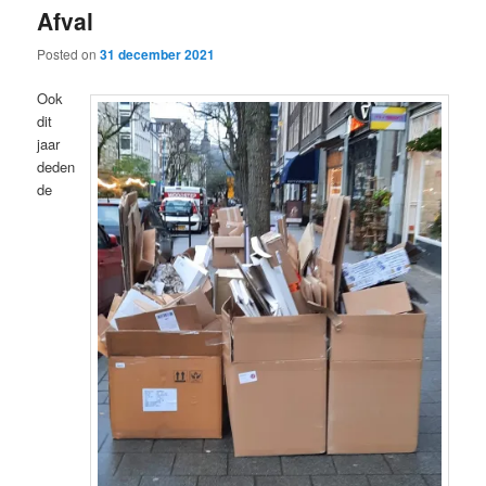
Afval
content
content
Posted on
31 december 2021
Ook
dit
jaar
deden
de