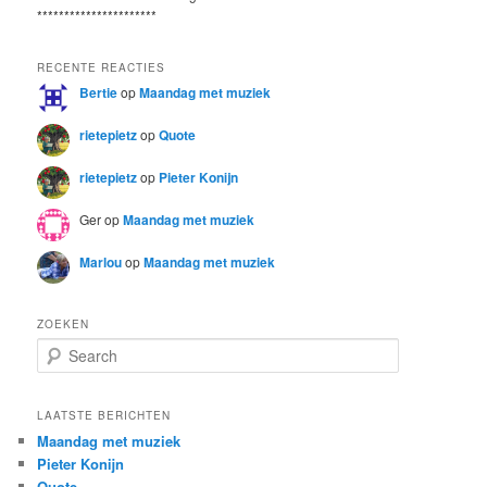
**********************
RECENTE REACTIES
Bertie
op
Maandag met muziek
rietepietz
op
Quote
rietepietz
op
Pieter Konijn
Ger
op
Maandag met muziek
Marlou
op
Maandag met muziek
ZOEKEN
S
e
a
r
LAATSTE BERICHTEN
c
Maandag met muziek
h
Pieter Konijn
Quote