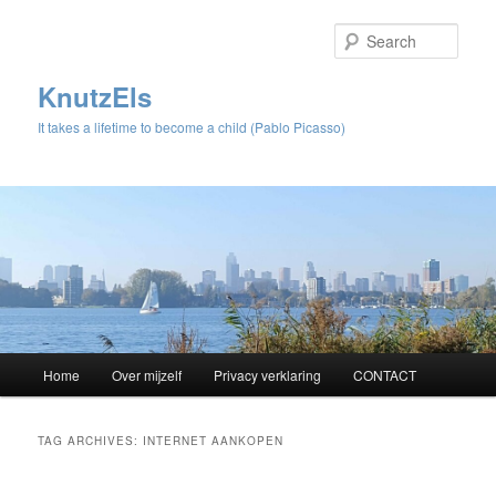
Sear
KnutzEls
It takes a lifetime to become a child (Pablo Picasso)
Main
Home
Over mijzelf
Privacy verklaring
CONTACT
Skip
Skip
menu
to
to
TAG ARCHIVES:
INTERNET AANKOPEN
primary
secondary