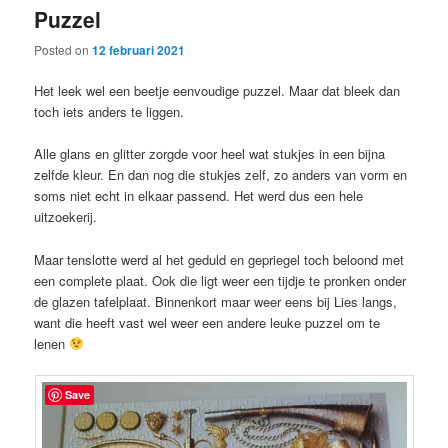
Puzzel
content
content
Posted on
12 februari 2021
Het leek wel een beetje eenvoudige puzzel. Maar dat bleek dan
toch iets anders te liggen.
Alle glans en glitter zorgde voor heel wat stukjes in een bijna
zelfde kleur. En dan nog die stukjes zelf, zo anders van vorm en
soms niet echt in elkaar passend. Het werd dus een hele
uitzoekerij.
Maar tenslotte werd al het geduld en gepriegel toch beloond met
een complete plaat. Ook die ligt weer een tijdje te pronken onder
de glazen tafelplaat. Binnenkort maar weer eens bij Lies langs,
want die heeft vast wel weer een andere leuke puzzel om te
lenen
Save