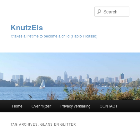
Sear
KnutzEls
It takes a lifetime to become a child (Pablo Picasso)
Main
Home
Over mijzelf
Privacy verklaring
CONTACT
Skip
Skip
menu
to
to
TAG ARCHIVES:
GLANS EN GLITTER
primary
secondary