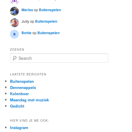
Marlou
op
Buitenspelen
Judy
op
Buitenspelen
Bettie
op
Buitenspelen
ZOEKEN
S
e
a
r
LAATSTE BERICHTEN
c
Buitenspelen
h
Dennenappels
Kolenboer
Maandag met muziek
Gedicht
HIER VIND JE ME OOK:
Instagram