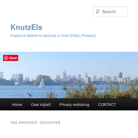
Sear
KnutzEls
It takes a lifetime to become a child (Pablo Picasso)
Save
Main
Home
Over mijzelf
Privacy verklaring
CONTACT
Skip
Skip
menu
to
to
TAG ARCHIVES:
GEZICHTEN
primary
secondary