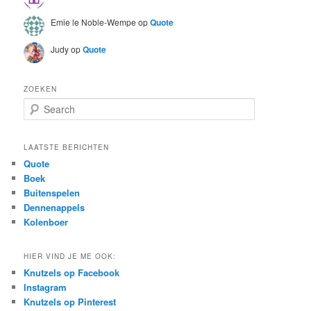
Emie le Noble-Wempe
op
Quote
Judy
op
Quote
ZOEKEN
S
e
a
r
LAATSTE BERICHTEN
c
Quote
h
Boek
Buitenspelen
Dennenappels
Kolenboer
HIER VIND JE ME OOK:
Knutzels op Facebook
Instagram
Knutzels op Pinterest