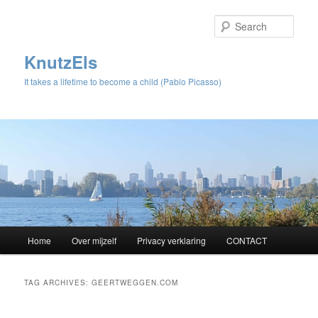
Sear
KnutzEls
It takes a lifetime to become a child (Pablo Picasso)
Main
Home
Over mijzelf
Privacy verklaring
CONTACT
Skip
Skip
menu
to
to
TAG ARCHIVES:
GEERTWEGGEN.COM
primary
secondary