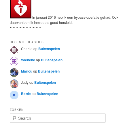
In januari 2016 heb ik een bypass-operatie gehad. Ook
daarvan ben ik inmiddels goed hersteld.
**********************
RECENTE REACTIES
Charlie
op
Buitenspelen
Wieneke
op
Buitenspelen
Marlou
op
Buitenspelen
Judy
op
Buitenspelen
Bettie
op
Buitenspelen
ZOEKEN
S
e
a