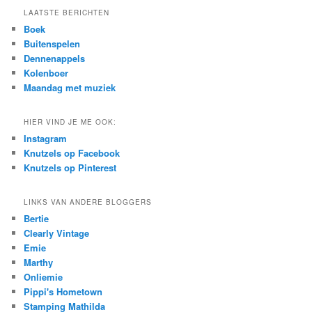
r
LAATSTE BERICHTEN
c
Boek
h
Buitenspelen
Dennenappels
Kolenboer
Maandag met muziek
HIER VIND JE ME OOK:
Instagram
Knutzels op Facebook
Knutzels op Pinterest
LINKS VAN ANDERE BLOGGERS
Bertie
Clearly Vintage
Emie
Marthy
Onliemie
Pippi's Hometown
Stamping Mathilda