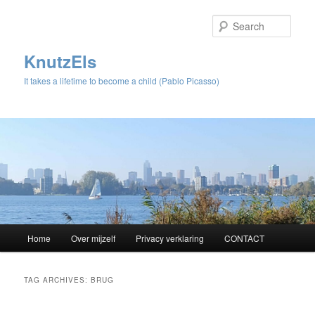
Sear
KnutzEls
It takes a lifetime to become a child (Pablo Picasso)
Main
Home
Over mijzelf
Privacy verklaring
CONTACT
Skip
Skip
menu
to
to
TAG ARCHIVES:
BRUG
primary
secondary