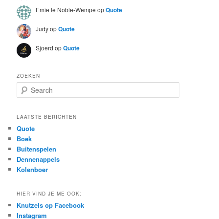
Emie le Noble-Wempe
op
Quote
Judy
op
Quote
Sjoerd
op
Quote
ZOEKEN
S
e
a
r
LAATSTE BERICHTEN
c
Quote
h
Boek
Buitenspelen
Dennenappels
Kolenboer
HIER VIND JE ME OOK:
Knutzels op Facebook
Instagram