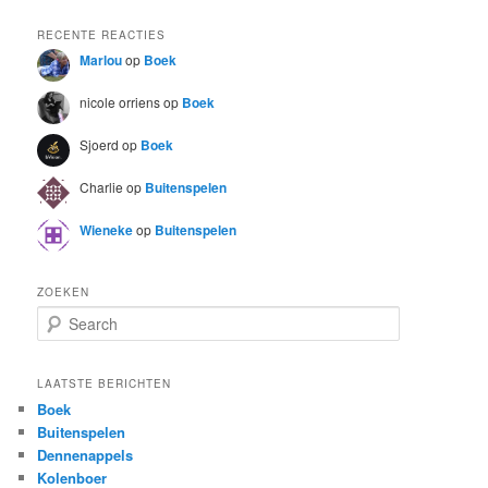
RECENTE REACTIES
Marlou
op
Boek
nicole orriens
op
Boek
Sjoerd
op
Boek
Charlie
op
Buitenspelen
Wieneke
op
Buitenspelen
ZOEKEN
S
e
a
r
LAATSTE BERICHTEN
c
Boek
h
Buitenspelen
Dennenappels
Kolenboer