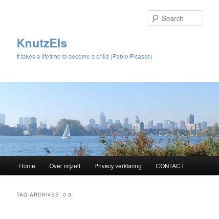
Sear
KnutzEls
It takes a lifetime to become a child (Pablo Picasso)
Main
Home
Over mijzelf
Privacy verklaring
CONTACT
Skip
Skip
menu
to
to
TAG ARCHIVES:
0.0
primary
secondary