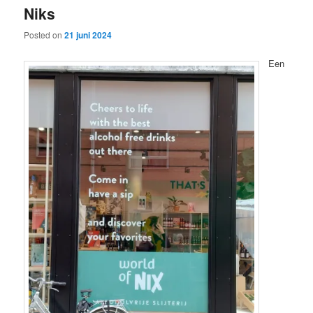
Niks
content
content
Posted on
21 juni 2024
Een