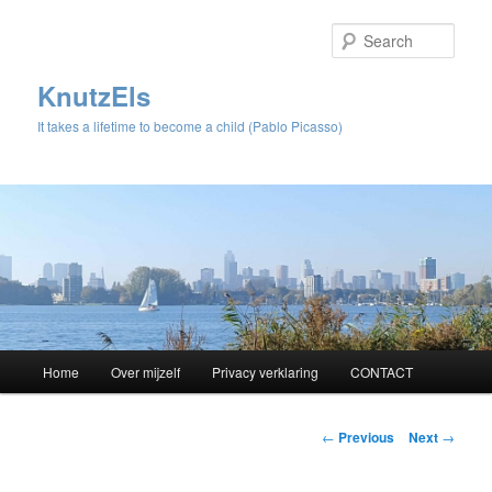
Sear
KnutzEls
It takes a lifetime to become a child (Pablo Picasso)
Main
Home
Over mijzelf
Privacy verklaring
CONTACT
Skip
menu
to
Post
←
Previous
Next
→
navigation
primary