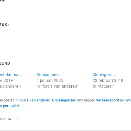
 OP:
LEUK:
EERD
ent dat nou…
Keukenmeid
Meningen…
r 2019
4 januari 2025
23 februari 2018
 van anderen"
In "foto's van anderen"
In "Actueel"
as posted in
foto's van anderen
,
Uncategorized
and tagged
verkeersbord
by
Knu
he
permalink
.
ON “
TJA…..!
”