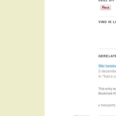
DEEL DIT
VIND IK 
GERELAT
Wat betek
3 decembe
In "foto's
This entry w
Bookmark t
6 THOUGHTS 