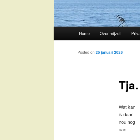
Main
Home
Over mijzelf
Priv
Skip
menu
to
Posted on
25 januari 2026
primary
Tja
content
Wat kan
ik daar
nou nog
aan