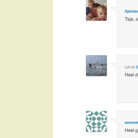
Spontan
Tsja,
Lot
on
2
Heel d
woneni
Heel g