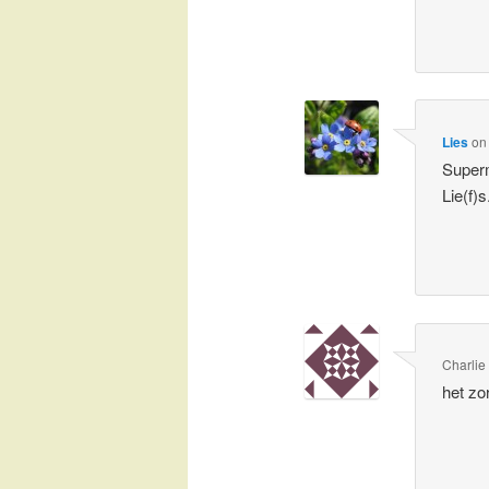
Lies
o
Superm
Lie(f)s
Charlie
het zor