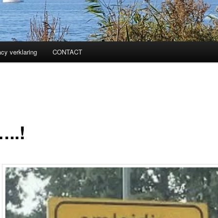
acy verklaring
CONTACT
…..!