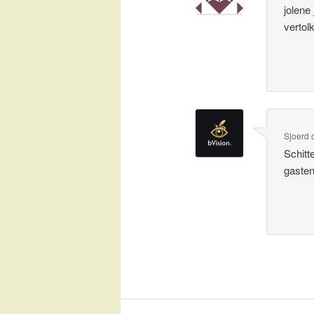
jolene
vertol
Sjoerd
Schitt
gaste