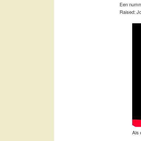
Een numme
Raised: J
Als 