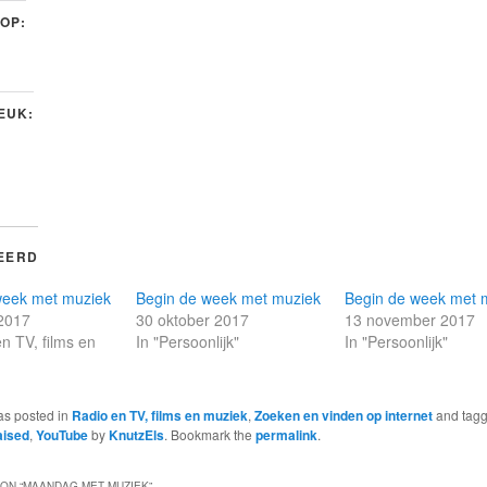
 OP:
LEUK:
EERD
week met muziek
Begin de week met muziek
Begin de week met 
 2017
30 oktober 2017
13 november 2017
en TV, films en
In "Persoonlijk"
In "Persoonlijk"
as posted in
Radio en TV, films en muziek
,
Zoeken en vinden op internet
and tag
aised
,
YouTube
by
KnutzEls
. Bookmark the
permalink
.
ON “
MAANDAG MET MUZIEK
”