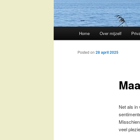
Main
Home
Over mijzelf
Priv
Skip
menu
to
Posted on
28 april 2025
primary
Maa
content
Net als in
sentimente
Misschien 
veel plezi