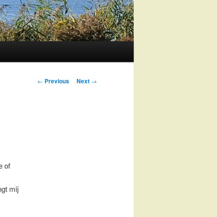
Post
←
Previous
Next
→
navigation
e of
ngt mij