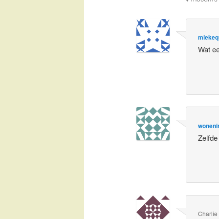
miekequ
Wat ee
woneni
Zelfde
Charlie