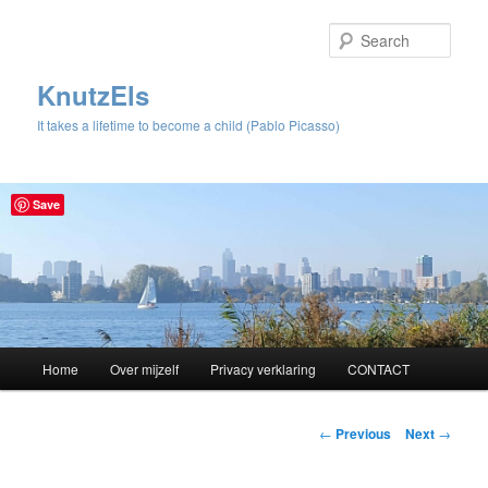
Sear
KnutzEls
It takes a lifetime to become a child (Pablo Picasso)
Save
Main
Home
Over mijzelf
Privacy verklaring
CONTACT
Skip
menu
to
Post
←
Previous
Next
→
navigation
primary