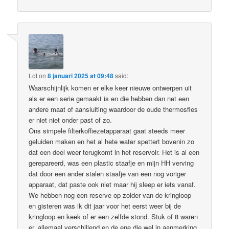
Lot
on
8 januari 2025 at 09:48
said:
Waarschijnlijk komen er elke keer nieuwe ontwerpen uit
als er een serie gemaakt is en die hebben dan net een
andere maat of aansluiting waardoor de oude thermosfles
er niet niet onder past of zo.
Ons simpele filterkoffiezetapparaat gaat steeds meer
geluiden maken en het al hete water spettert bovenin zo
dat een deel weer terugkomt in het reservoir. Het is al een
gerepareerd, was een plastic staafje en mijn HH verving
dat door een ander stalen staafje van een nog voriger
apparaat, dat paste ook niet maar hij sleep er iets vanaf.
We hebben nog een reserve op zolder van de kringloop
en gisteren was ik dit jaar voor het eerst weer bij de
kringloop en keek of er een zelfde stond. Stuk of 8 waren
er, allemaal verschillend en de ene die wel in aanmerking