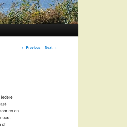
Post
←
Previous
Next
→
navigation
a iedere
ast-
 soorten en
meest
 of