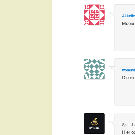
Akkeli
Mooie 
woneni
Die di
Sjoerd
Hier o