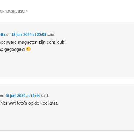
ON “
MAGNETISCH
”
ity
on
18 juni 2024 at 20:08
said:
pperware magneten zijn echt leuk!
op gegoogeld
on
18 juni 2024 at 19:44
said:
 hier wat foto’s op de koelkast.