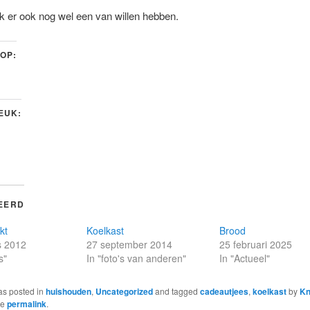
k er ook nog wel een van willen hebben.
 OP:
LEUK:
EERD
kt
Koelkast
Brood
s 2012
27 september 2014
25 februari 2025
s"
In "foto's van anderen"
In "Actueel"
as posted in
huishouden
,
Uncategorized
and tagged
cadeautjees
,
koelkast
by
Kn
he
permalink
.