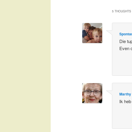
5 THOUGHTS 
Spontan
Die tu
Even 
Marthy
Ik heb