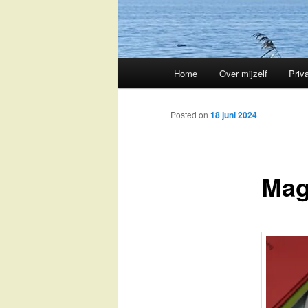
Main
Home
Over mijzelf
Priv
Skip
menu
to
Posted on
18 juni 2024
primary
Mag
content