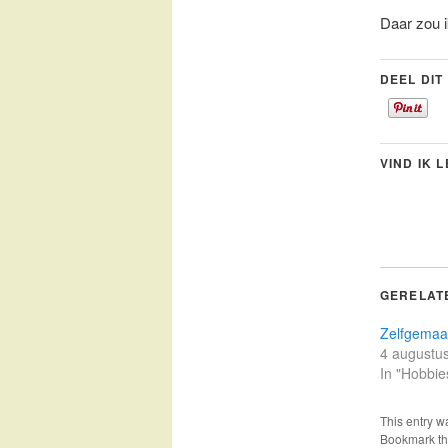
Daar zou i
DEEL DIT
VIND IK 
GERELAT
Zelfgemaa
4 augustu
In "Hobbie
This entry w
Bookmark t