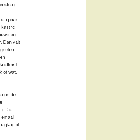
spreuken.
 een paar.
lkast te
bouwd en
r. Dan valt
agneten.
len
 koelkast
k of wat.
p
n in de
ur
n. Die
elemaal
zuigkap of