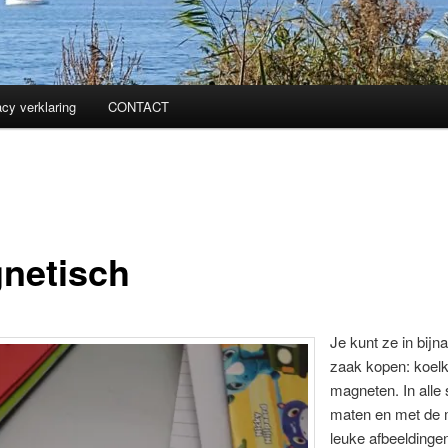
acy verklaring
CONTACT
netisch
Je kunt ze in bijn
zaak kopen: koelk
magneten. In alle
maten en met de 
leuke afbeeldingen