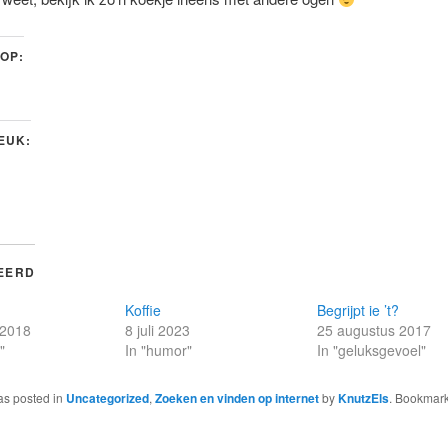
 OP:
LEUK:
EERD
Koffie
Begrijpt ie ’t?
 2018
8 juli 2023
25 augustus 2017
"
In "humor"
In "geluksgevoel"
as posted in
Uncategorized
,
Zoeken en vinden op internet
by
KnutzEls
. Bookmark