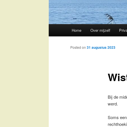
Main
Home
Over mijzelf
Priv
Skip
menu
to
Posted on
31 augustus 2023
primary
Wist
content
Bij de mid
werd.
Soms een 
rechthoeki