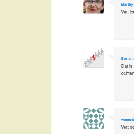
Marthy
Wat le
Bertie
Dat is
ochten
woneni
Wat ee