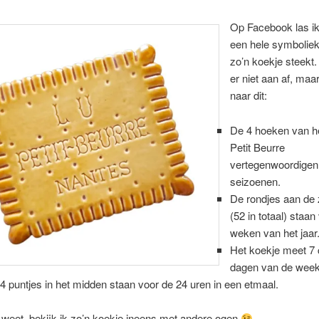
Op Facebook las ik
een hele symboliek
zo’n koekje steekt. 
er niet aan af, maa
naar dit:
De 4 hoeken van h
Petit Beurre
vertegenwoordigen
seizoenen.
De rondjes aan de 
(52 in totaal) staan
weken van het jaar
Het koekje meet 7
dagen van de week
4 puntjes in het midden staan voor de 24 uren in een etmaal.
 weet, bekijk ik zo’n koekje ineens met andere ogen