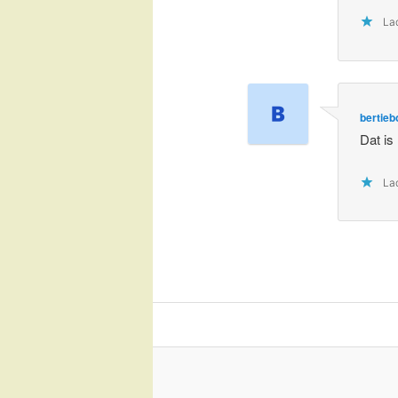
Lad
bertieb
Dat is
Lad