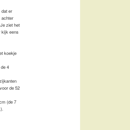
 dat er
 achter
Je ziet het
r kijk eens
et koekje
 de 4
zijkanten
 voor de 52
.
 cm (de 7
).