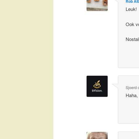
Rob Al
Leuk!
Ook vo
Nostal
Sjoerd
Haha, 