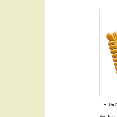
De 2
Nou ik dat