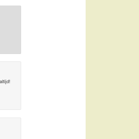
ltijd!
e