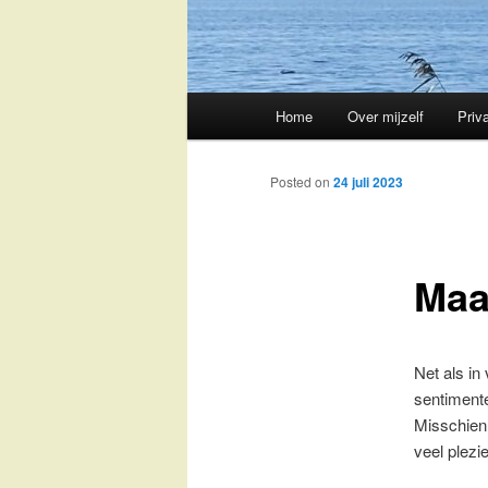
Main
Home
Over mijzelf
Priv
Skip
menu
to
Posted on
24 juli 2023
primary
Maa
content
Net als in
sentimente
Misschien 
veel plezi