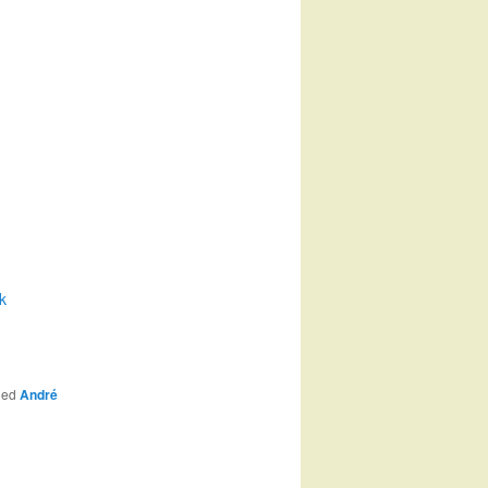
k
ged
André