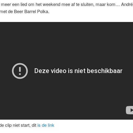
 meer een lied om het weekend mee af te sluiten, maar kom… André
k met de Beer Barrel Polka.
de clip niet start, dit
is de link