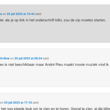
ls
on
25 juli 2023 at 10:44
said:
e: als je op link in het onderschrift klikt, zou de cip moeten starten.
Orriëns
on
25 juli 2023 at 08:54
said:
eo is niet beschikbaar maar André Rieu maakt mooie muziek vind ik a
on
24 juli 2023 at 17:16
said:
d het nog steeds leuk om te zien en te horen. Vooral te zien, al die blij