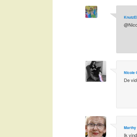
KnutzE
@Nicol
Nicole 
De vid
Marthy
Ik vin