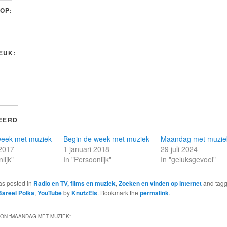
 OP:
LEUK:
EERD
week met muziek
Begin de week met muziek
Maandag met muzie
 2017
1 januari 2018
29 juli 2024
lijk"
In "Persoonlijk"
In "geluksgevoel"
as posted in
Radio en TV, films en muziek
,
Zoeken en vinden op internet
and tag
Bareel Polka
,
YouTube
by
KnutzEls
. Bookmark the
permalink
.
ON “
MAANDAG MET MUZIEK
”