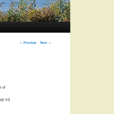
Post
←
Previous
Next
→
navigation
e of
ngt mij