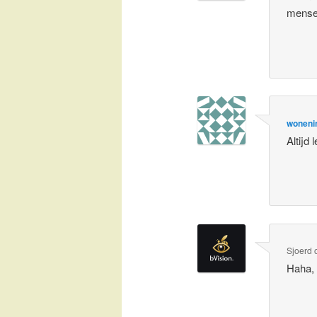
mense
woneni
Altijd
Sjoerd
Haha, 