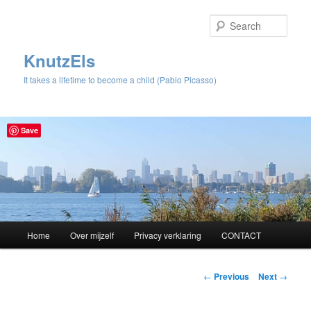
Sear
KnutzEls
It takes a lifetime to become a child (Pablo Picasso)
Save
Main
Home
Over mijzelf
Privacy verklaring
CONTACT
Skip
menu
to
Post
←
Previous
Next
→
navigation
primary