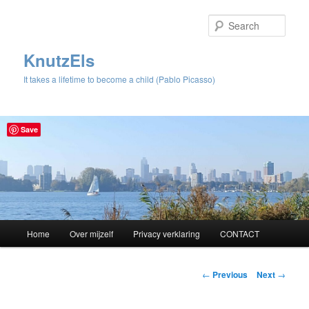
Sear
KnutzEls
It takes a lifetime to become a child (Pablo Picasso)
Save
Main
Home
Over mijzelf
Privacy verklaring
CONTACT
Skip
menu
to
Post
←
Previous
Next
→
navigation
primary