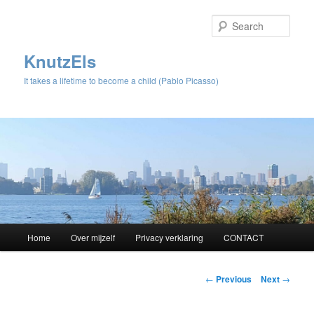
Sear
KnutzEls
It takes a lifetime to become a child (Pablo Picasso)
Main
Home
Over mijzelf
Privacy verklaring
CONTACT
Skip
menu
to
Post
←
Previous
Next
→
navigation
primary