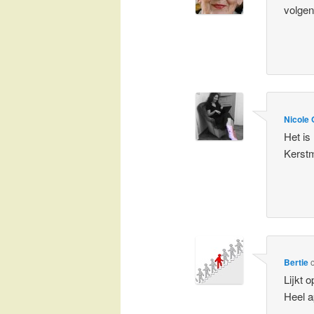
volgen
Nicole 
Het is
Kerstm
Bertie
Lijkt 
Heel a