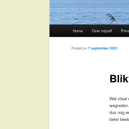
Main
Home
Over mijzelf
Priv
Skip
menu
to
Posted on
7 september 2021
primary
Bli
content
Wat staat 
wegreden.
dus nog ee
beter beel