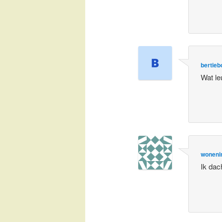
bertieb
Wat le
woneni
Ik dac