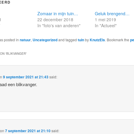
EERD
Zomaar in mijn tuin…
Geluk brengend…
1
22 december 2018
1 mei 2019
"
In "foto's van anderen"
In "Actueel"
as posted in
natuur
,
Uncategorized
and tagged
tuin
by
KnutzEls
. Bookmark the
pe
ON “
BLIKVANGER
”
on
9 september 2021 at 21:43
said:
aad een blikvanger.
on
7 september 2021 at 21:10
said: