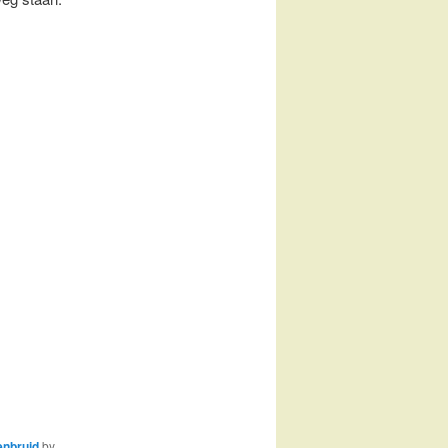
enbruid
by