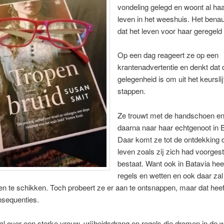
vondeling gelegd en woont al haa
leven in het weeshuis. Het bena
dat het leven voor haar geregeld
Op een dag reageert ze op een
krantenadvertentie en denkt dat d
gelegenheid is om uit het keurslij
stappen.
Ze trouwt met de handschoen en
daarna naar haar echtgenoot in B
Daar komt ze tot de ontdekking d
leven zoals zij zich had voorgest
bestaat. Want ook in Batavia he
regels en wetten en ook daar zal 
n te schikken. Toch probeert ze er aan te ontsnappen, maar dat heef
nsequenties.
l over een sterke vrouw, vrijheidsdrang en regels die dromen in de 