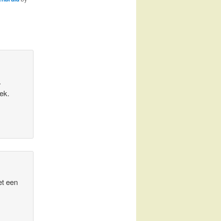
.
ek.
et een