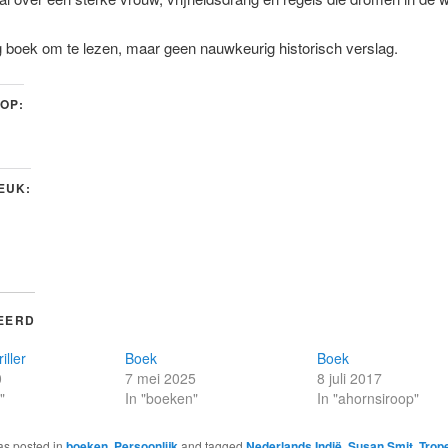
g boek om te lezen, maar geen nauwkeurig historisch verslag.
 OP:
LEUK:
EERD
iller
Boek
Boek
0
7 mei 2025
8 juli 2017
"
In "boeken"
In "ahornsiroop"
as posted in
boeken
,
Persoonlijk
and tagged
Nederlands Indië
,
Susan Smit
,
Trop