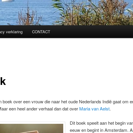
acy verklaring
CONTACT
k
 boek over een vrouw die naar het oude Nederlands Indië gaat om er
Maar een heel ander verhaal dan dat over
Maria van Aelst
.
Dit boek speelt aan het begin va
eeuw en begint in Amsterdam. An