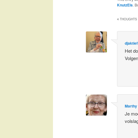
KnutzEls
. 
4 THOUGHTS 
djaktief
Het do
Volgen
Marthy
Je moe
volsla