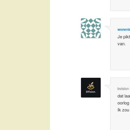
woneni
Je pik
van.
bvision
dat la
oorlog
Ik zou