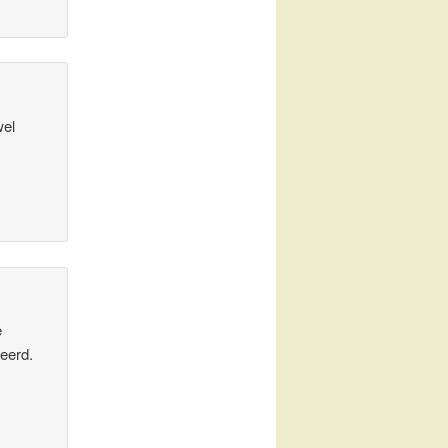
wel
e
keerd.