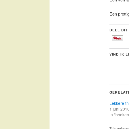
Een pretti
DEEL DIT
VIND IK 
GERELAT
Lekkere thr
1 juni 201
In "boeken
This entry w