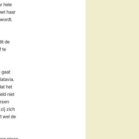
r hele
uwt haar
 wordt.
it de
f te
 gaat
atavia.
at het
eld niet
ersen
zij zich
t wel de
weg staan.