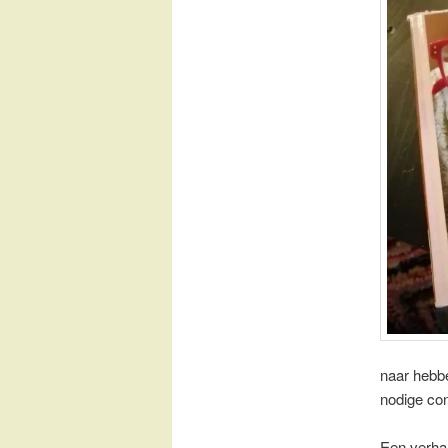
naar hebbe
nodige co
Een verhaa