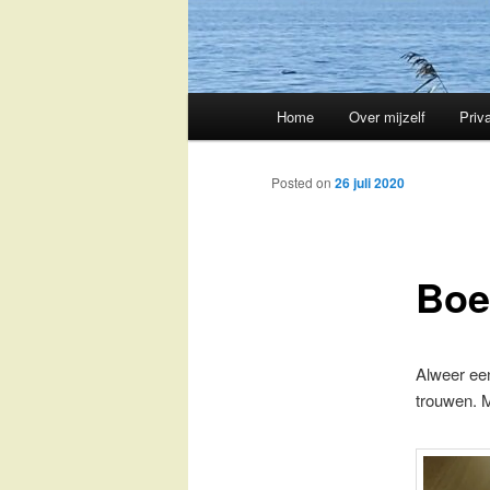
Main
Home
Over mijzelf
Priv
Skip
menu
to
Posted on
26 juli 2020
primary
Boe
content
Alweer een
trouwen. 