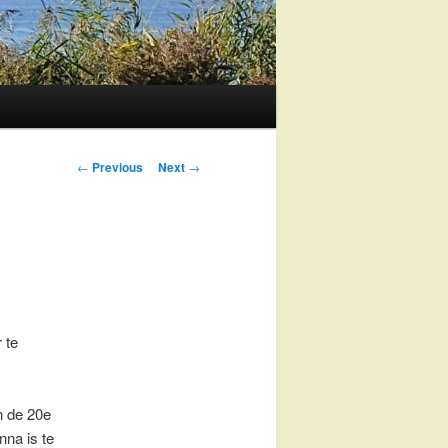
Post
←
Previous
Next
→
navigation
 te
n de 20e
na is te