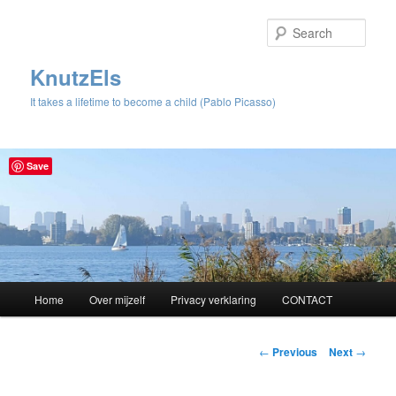
Sear
KnutzEls
It takes a lifetime to become a child (Pablo Picasso)
Save
Main
Home
Over mijzelf
Privacy verklaring
CONTACT
Skip
menu
to
Post
←
Previous
Next
→
navigation
primary